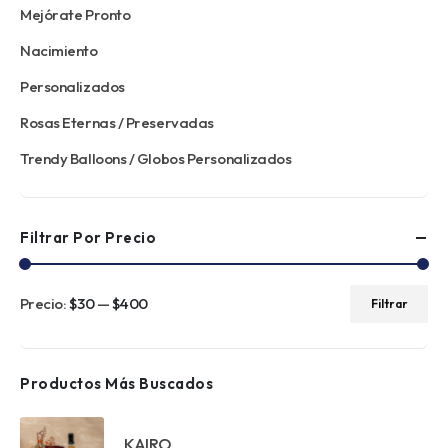
Mejórate Pronto
Nacimiento
Personalizados
Rosas Eternas / Preservadas
Trendy Balloons / Globos Personalizados
Filtrar Por Precio
Precio:
$30
—
$400
Filtrar
Precio
Precio
mínimo
máximo
Productos Más Buscados
KAIRO