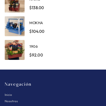
$
138.00
MOKHA
$
104.00
1906
$
92.00
Navegación
Inicio
Nosotros