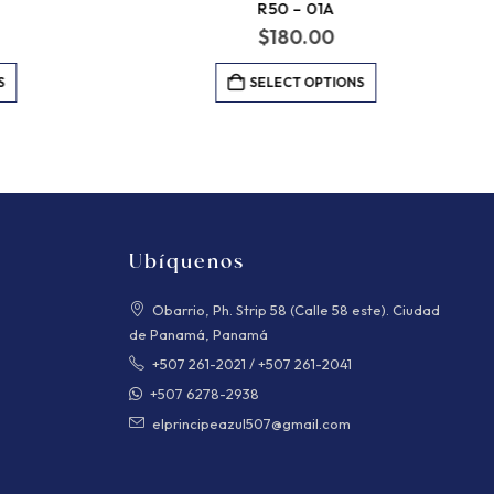
R50 – 01A
$
180.00
S
SELECT OPTIONS
Ubíquenos
Obarrio, Ph. Strip 58 (Calle 58 este). Ciudad
de Panamá, Panamá
+507 261-2021
/
+507 261-2041
+507 6278-2938
elprincipeazul507@gmail.com