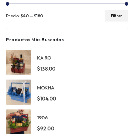
Precio:
$40
—
$180
Filtrar
Precio
Precio
mínimo
máximo
Productos Más Buscados
KAIRO
$
138.00
MOKHA
$
104.00
1906
$
92.00