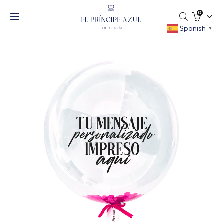
0
Spanish
▼