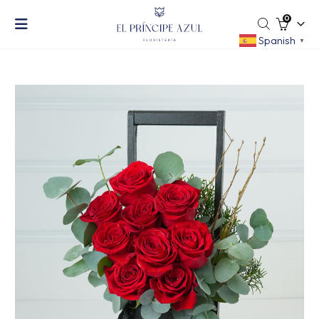
0
Spanish
▼