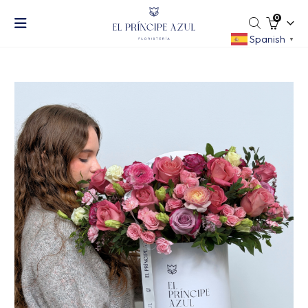
0
Spanish
▼