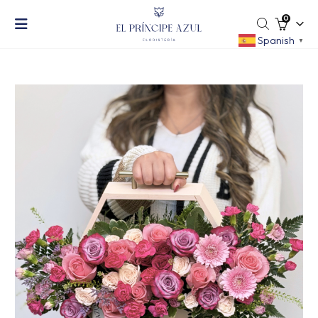
0
Spanish
▼