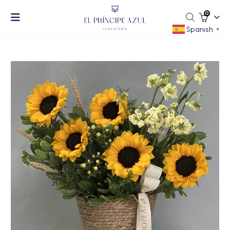
0
Spanish
▼