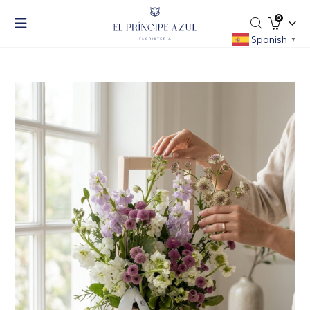
0
Spanish
▼