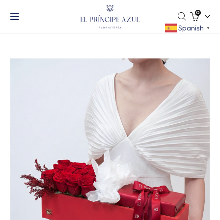
0
Spanish
▼