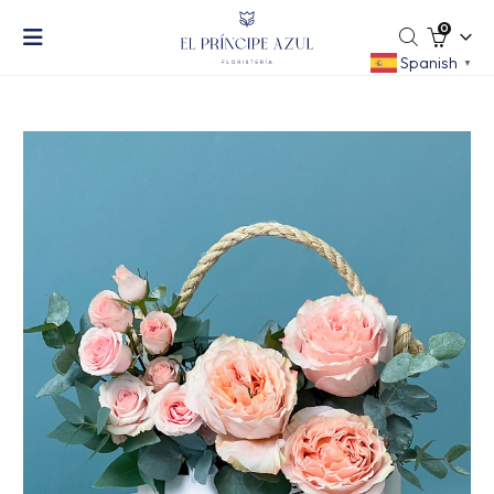
0
Spanish
▼