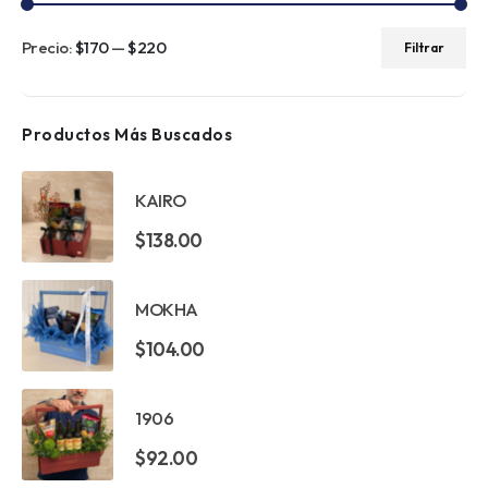
Precio:
$170
—
$220
Filtrar
Precio
Precio
mínimo
máximo
Productos Más Buscados
KAIRO
$
138.00
MOKHA
$
104.00
1906
$
92.00