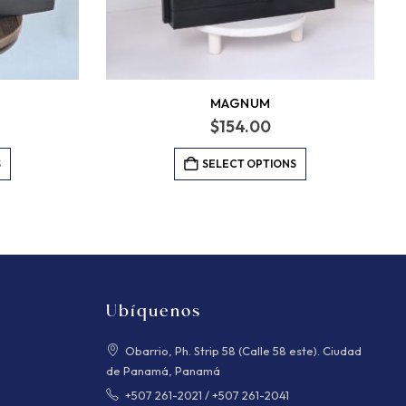
MAGNUM
$
154.00
S
SELECT OPTIONS
Ubíquenos
Obarrio, Ph. Strip 58 (Calle 58 este). Ciudad
de Panamá, Panamá
+507 261-2021
/
+507 261-2041