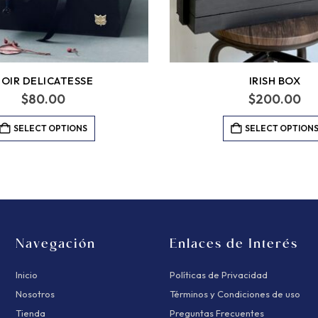
OIR DELICATESSE
IRISH BOX
$
80.00
$
200.00
SELECT OPTIONS
SELECT OPTION
Navegación
Enlaces de Interés
Inicio
Políticas de Privacidad
Nosotros
Términos y Condiciones de uso
Tienda
Preguntas Frecuentes