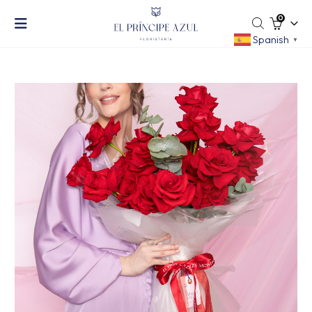
0
Spanish
▼