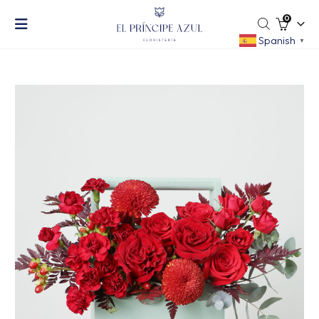
0
Spanish
▼