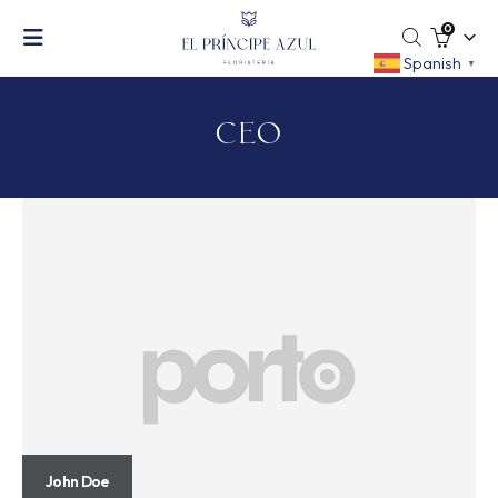
0
Spanish
▼
CEO
John Doe