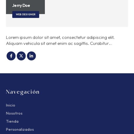
Jerry Doe
WEB DESIGNER
Lorem ipsum dolor sit amet, consectetur adipiscing elit.
Aliquam vehicula sit amet enim ac sagittis. Curabitur…
Navegación
Inicio
Nosotros
Tienda
Personalizados