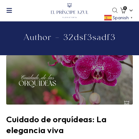
0
Spanish
▼
Author - 32dsf3sadf3
Cuidado de orquídeas: La
elegancia viva