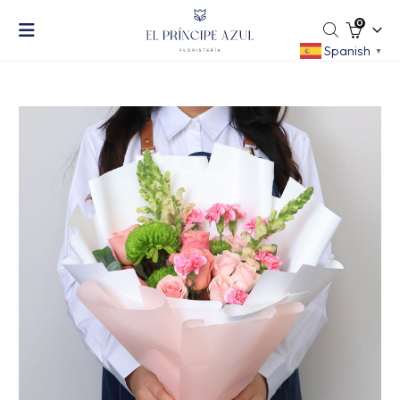
0
Spanish
▼