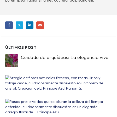
Lorem ipsum dolor sit amet, coctetur adipiscing elit.
ÚLTIMOS POST
Cuidado de orquídeas: La elegancia viva
Cu
d
la
Fl
Cu
Fr
d
El
la