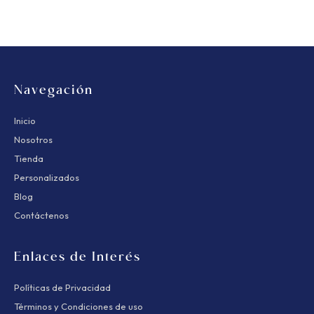
ar
Ro
d
Pr
pr
El
la
ar
be
d
Navegación
co
lo
Inicio
et
Nosotros
Tienda
Personalizados
Blog
Contáctenos
Enlaces de Interés
Políticas de Privacidad
Términos y Condiciones de uso