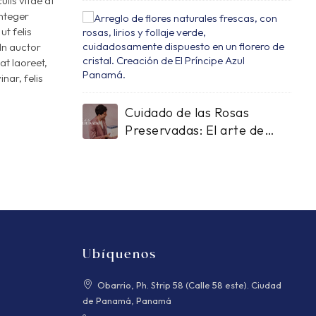
ulis vitae at
Integer
Cui
ut felis
de
In auctor
las
at laoreet,
Flo
nar, felis
Fre
El
Cuidado de las Rosas
art
Preservadas: El arte de
de
conservar lo eterno
pro
la
bell
Ubíquenos
Obarrio, Ph. Strip 58 (Calle 58 este). Ciudad
de Panamá, Panamá