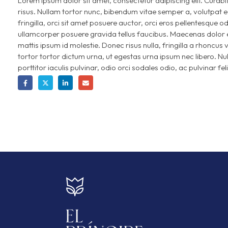
Lorem ipsum dolor sit amet, consectetur adipiscing elit. Curabitur
risus. Nullam tortor nunc, bibendum vitae semper a, volutpat e
fringilla, orci sit amet posuere auctor, orci eros pellentesque 
ullamcorper posuere gravida tellus faucibus. Maecenas dolor eli
mattis ipsum id molestie. Donec risus nulla, fringilla a rhonc
tortor tortor dictum urna, ut egestas urna ipsum nec libero. Nul
porttitor iaculis pulvinar, odio orci sodales odio, ac pulvinar fel