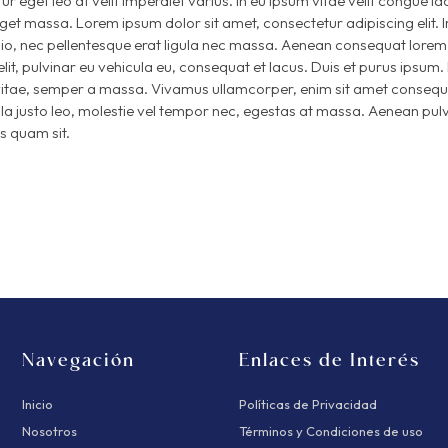
 eget leo at velit imperdiet varius. In eu ipsum vitae velit congue iac
get massa. Lorem ipsum dolor sit amet, consectetur adipiscing elit. 
odio, nec pellentesque erat ligula nec massa. Aenean consequat lorem 
t, pulvinar eu vehicula eu, consequat et lacus. Duis et purus ipsum. 
us vitae, semper a massa. Vivamus ullamcorper, enim sit amet consequ
la justo leo, molestie vel tempor nec, egestas at massa. Aenean pulvi
is quam sit.
Navegación
Enlaces de Interés
Inicio
Políticas de Privacidad
Nosotros
Términos y Condiciones de uso