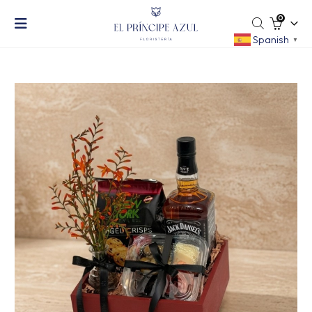
0
Spanish
▼