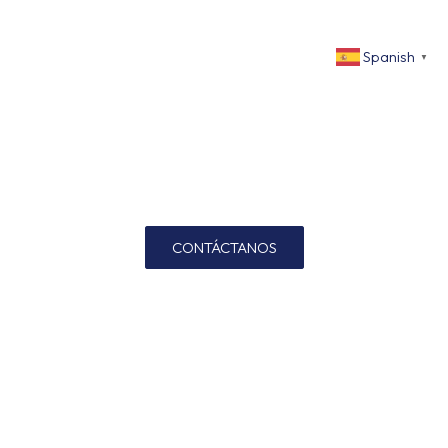
TRANSFORMEMOS TU
ESPACIO JUNTOS
Spanish
▼
Con nuestro personal de Arquitectura y diseño,
transformamos tus ideas en realidad con
materiales innovadores y diseño excepcional.
¡Contáctanos hoy!
CONTÁCTANOS